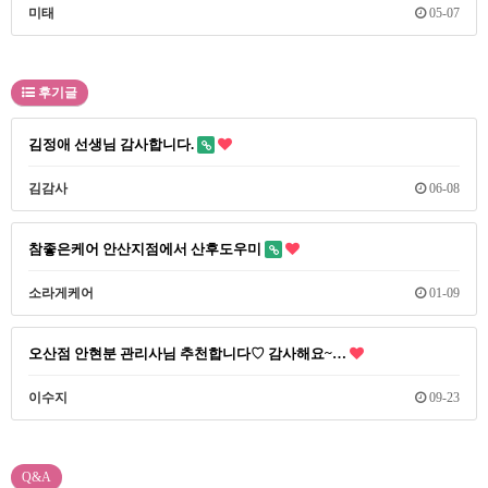
미태
05-07
후기글
김정애 선생님 감사합니다.
김감사
06-08
참좋은케어 안산지점에서 산후도우미
소라게케어
01-09
오산점 안현분 관리사님 추천합니다♡ 감사해요~…
이수지
09-23
Q&A